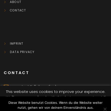
ABOUT
CONTACT
IMPRINT
DATA PRIVACY
CONTACT
contact@dkvbmedia.de
This website uses cookies to improve your experience.
We'll assume you're ok with this, but you can opt-out if
Würzburg
you wish.
Diese Website benutzt Cookies. Wenn du die Website weiter
nutzt, gehen wir von deinem Einverständnis aus.