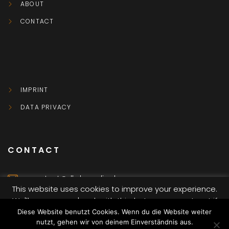
ABOUT
CONTACT
IMPRINT
DATA PRIVACY
CONTACT
contact@dkvbmedia.de
This website uses cookies to improve your experience.
We'll assume you're ok with this, but you can opt-out if
Würzburg
you wish.
Diese Website benutzt Cookies. Wenn du die Website weiter
nutzt, gehen wir von deinem Einverständnis aus.