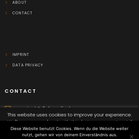
ABOUT
CONTACT
IMPRINT
DATA PRIVACY
CONTACT
contact@dkvbmedia.de
This website uses cookies to improve your experience.
We'll assume you're ok with this, but you can opt-out if
Würzburg
you wish.
Diese Website benutzt Cookies. Wenn du die Website weiter
nutzt, gehen wir von deinem Einverständnis aus.