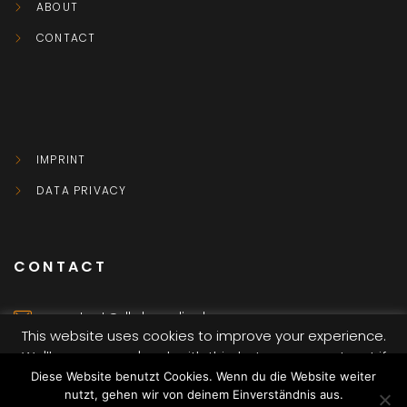
ABOUT
CONTACT
IMPRINT
DATA PRIVACY
CONTACT
contact@dkvbmedia.de
This website uses cookies to improve your experience.
We'll assume you're ok with this, but you can opt-out if
Würzburg
you wish.
Diese Website benutzt Cookies. Wenn du die Website weiter
nutzt, gehen wir von deinem Einverständnis aus.