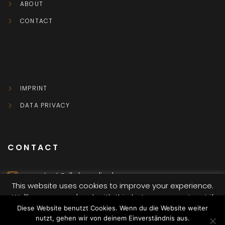
ABOUT
CONTACT
IMPRINT
DATA PRIVACY
CONTACT
contact@dkvbmedia.de
This website uses cookies to improve your experience.
We'll assume you're ok with this, but you can opt-out if
Würzburg
you wish.
Diese Website benutzt Cookies. Wenn du die Website weiter
nutzt, gehen wir von deinem Einverständnis aus.